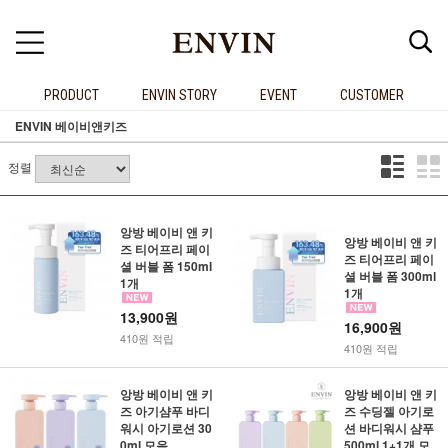
PRODUCT
ENVIN STORY
EVENT
CUSTOMER
ENVIN 베이비앤키즈
정렬
앙방 베이비 앤 키
앙방 베이비 앤 키
즈 티어프리 페이
즈 티어프리 페이
셜 버블 폼 150ml
셜 버블 폼 300ml
1개
1개
13,900원
16,900원
410원 적립
410원 적립
앙방 베이비 앤 키
앙방 베이비 앤 키
즈 아기샴푸 바디
즈 수딩젤 아기로
워시 아기로션 30
션 바디워시 샴푸
0ml 모음
500ml 1+1개 모