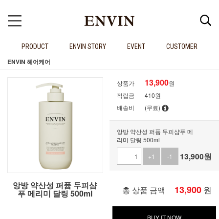
PRODUCT
ENVIN STORY
EVENT
CUSTOMER
ENVIN 헤어케어
13,900
상품가
원
적립금
410원
배송비
(무료)
앙방 약산성 퍼퓸 두피샴푸 메
리미 달링 500ml
13,900
원
+1
-1
앙방 약산성 퍼퓸 두피샴
13,900
원
총 상품 금액
푸 메리미 달링 500ml
BUY IT NOW