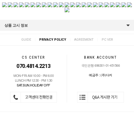
상품 고시 정보
|
|
|
GUIDE
PRIVACY POLICY
AGREEMENT
PC VER
CS CENTER
BANK ACCOUNT
070.4814.2213
국민은행 696301-01-451566
예금주 : (주)다커
MON-FRI AM 10:00 - PM 6:00
LUNCH PM 12:30 - PM 1:30
SAT.SUN.HOLIDAY OFF