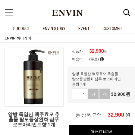
PRODUCT
ENVIN STORY
EVENT
CUSTOMER
ENVIN 헤어케어
32,900
상품가
원
배송비
(무료)
앙방 독일산 맥주효모 추출물
탈모증상완화 샴푸 로즈마리민
트향 1개
32,900
원
+1
-1
앙방 독일산 맥주효모 추
32,900
원
총 상품 금액
출물 탈모증상완화 샴푸
로즈마리민트향 1개
BUY IT NOW