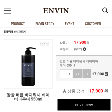
PRODUCT
ENVIN STORY
EVENT
CUSTOMER
ENVIN 바디케어
17,900
상품가
원
배송비
(무료)
앙방 퍼퓸 바디워시 베이비파
우더 550ml
17,900
원
+1
-1
17,900
원
총 상품 금액
앙방 퍼퓸 바디워시 베이
비파우더 550ml
BUY IT NOW